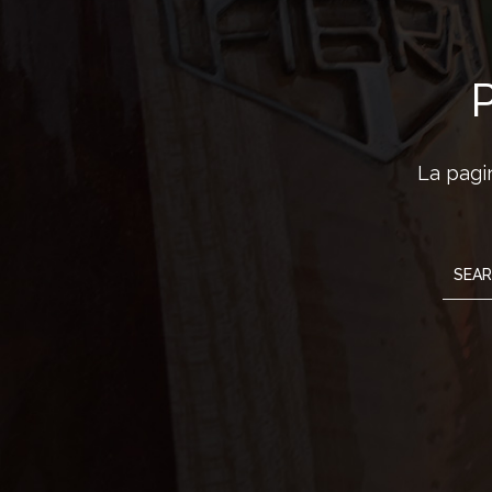
P
La pagi